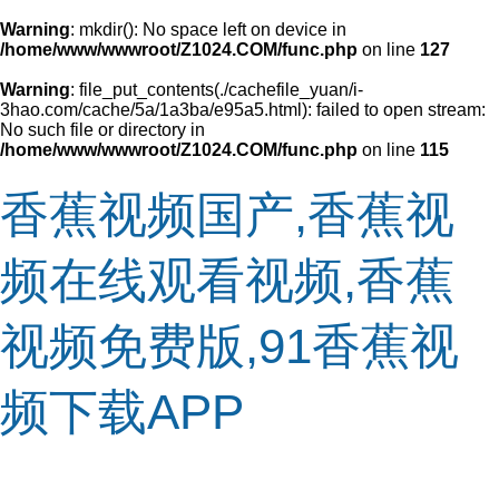
Warning
: mkdir(): No space left on device in
/home/www/wwwroot/Z1024.COM/func.php
on line
127
Warning
: file_put_contents(./cachefile_yuan/i-
3hao.com/cache/5a/1a3ba/e95a5.html): failed to open stream:
No such file or directory in
/home/www/wwwroot/Z1024.COM/func.php
on line
115
香蕉视频国产,香蕉视
频在线观看视频,香蕉
视频免费版,91香蕉视
频下载APP