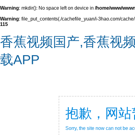
Warning
: mkdir(): No space left on device in
/home/www/wwwr
Warning
: file_put_contents(./cachefile_yuan/i-3hao.com/cache/
115
香蕉视频国产,香蕉视频
载APP
抱歉，网站
Sorry, the site now can not be a