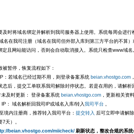
要及时将域名绑定并解析到我司服务器上使用。系统每周会进行
确保域名在我司注册（域名在我司但外部入库到第三方平台的不算
绑定且网站能访问，否则会自动取消接入。系统只检查www域名,
致被暂停，恢复流程如下：
外IP：若域名已经过期不用，则登录备案系统
beian.vhostgo.com
状态后，提交工单联系我司解除封停状态。若是在用的，请解析回
异常未及时更新： 登录备案系统
beian.vhostgo.com
，更新相关资
 IP： 域名解析回我司IP或域名入库/转入
我司平台
。
移至境内注册商，推荐转入我司平台：
提交转入
后可立即申请解除
要7天）。
tp://beian.vhostgo.com/miicheck/
刷新状态，整改合规的系统