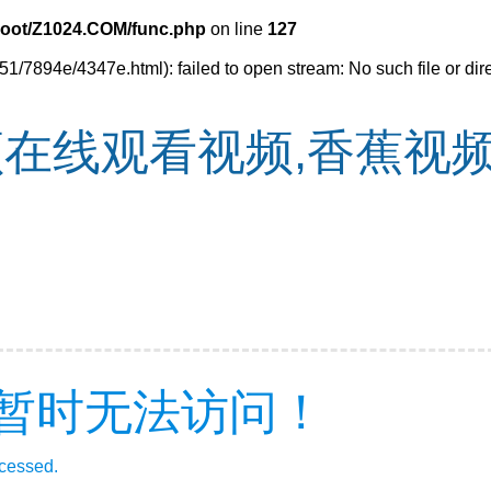
oot/Z1024.COM/func.php
on line
127
51/7894e/4347e.html): failed to open stream: No such file or dir
在线观看视频,香蕉视频
暂时无法访问！
ccessed.