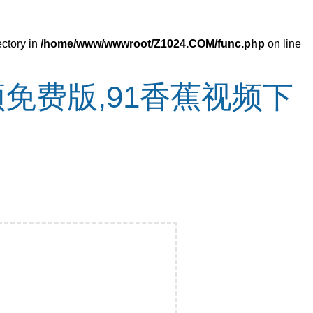
ectory in
/home/www/wwwroot/Z1024.COM/func.php
on line
免费版,91香蕉视频下