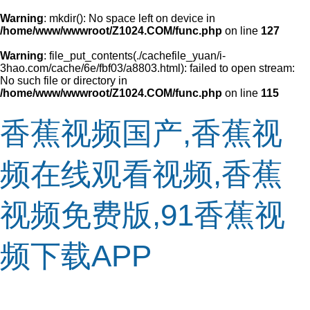
Warning
: mkdir(): No space left on device in
/home/www/wwwroot/Z1024.COM/func.php
on line
127
Warning
: file_put_contents(./cachefile_yuan/i-
3hao.com/cache/6e/fbf03/a8803.html): failed to open stream:
No such file or directory in
/home/www/wwwroot/Z1024.COM/func.php
on line
115
香蕉视频国产,香蕉视
频在线观看视频,香蕉
视频免费版,91香蕉视
频下载APP